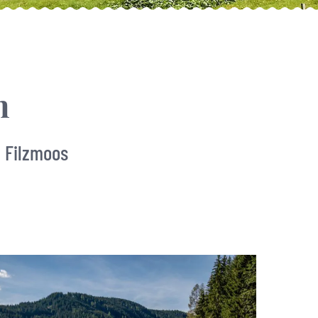
n
 Filzmoos