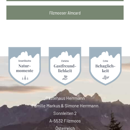
Filzmooser Almcard
Gästehaus Herrmann
Familie Markus & Simone Herrmann
Sonnleiten 2
A-5532 Filzmoos
Österreich