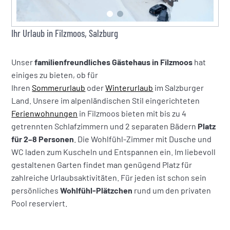
Ihr Urlaub in Filzmoos, Salzburg
Unser
familienfreundliches Gästehaus in Filzmoos
hat
einiges zu bieten, ob für
Ihren
Sommerurlaub
oder
Winterurlaub
im Salzburger
Land. Unsere im alpenländischen Stil eingerichteten
Ferienwohnungen
in Filzmoos bieten mit bis zu 4
getrennten Schlafzimmern und 2 separaten Bädern
Platz
für 2–8 Personen
. Die Wohlfühl-Zimmer mit Dusche und
WC laden zum Kuscheln und Entspannen ein. Im liebevoll
gestaltenen Garten findet man genügend Platz für
zahlreiche Urlaubsaktivitäten. Für jeden ist schon sein
persönliches
Wohlfühl-Plätzchen
rund um den privaten
Pool reserviert.