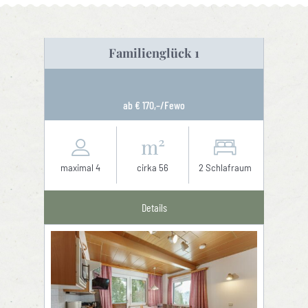
Familienglück 1
ab € 170,–/Fewo
maximal 4
cirka 56
2 Schlafraum
Details