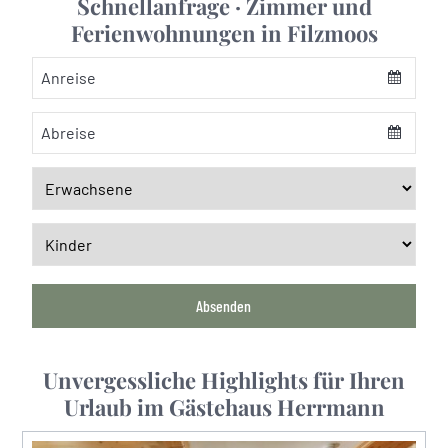
Schnellanfrage · Zimmer und
Ferienwohnungen in Filzmoos
Anreise
Abreise
Absenden
Your
Website
*
Unvergessliche Highlights für Ihren
Urlaub im Gästehaus Herrmann