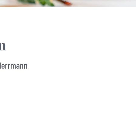
n
 Herrmann