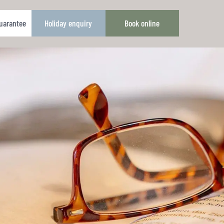
guarantee
Holiday enquiry
Book online